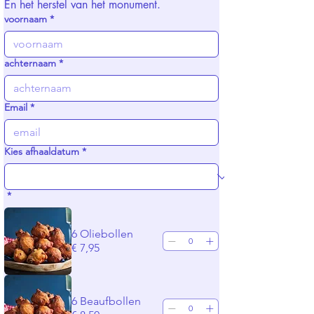
En het herstel van het monument.
voornaam
*
achternaam
*
Email
*
Kies afhaaldatum
*
*
6 Oliebollen
€ 7,95
6 Beaufbollen