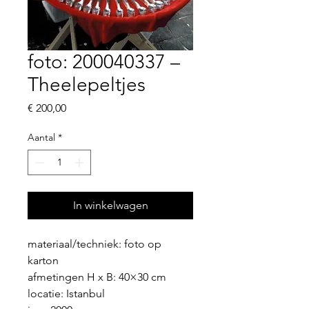
foto: 200040337 –
Theelepeltjes
Prijs
€ 200,00
Aantal
*
In winkelwagen
materiaal/techniek: foto op 
karton
afmetingen H x B: 40×30 cm
locatie: Istanbul