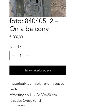
foto: 84040512 –
On a balcony
Prijs
€ 200,00
Aantal
*
In winkelwagen
materiaal/techniek: foto in passe-
partout
afmetingen H x B: 30×20 cm
locatie: Onbekend