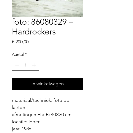
foto: 86080329 –
Hardrockers
Prijs
€ 200,00
Aantal
*
In winkelwagen
materiaal/techniek: foto op 
karton
afmetingen H x B: 40×30 cm
locatie: Ieper
jaar: 1986