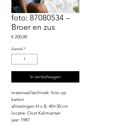
foto: 87080534 –
Broer en zus
Prijs
€ 200,00
Aantal
*
In winkelwagen
materiaal/techniek: foto op 
karton
afmetingen H x B: 40×30 cm
locatie: Oost Kalimantan
jaar: 1987