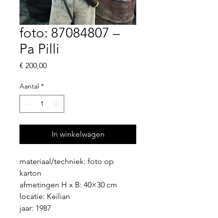
foto: 87084807 –
Pa Pilli
Prijs
€ 200,00
Aantal
*
In winkelwagen
materiaal/techniek: foto op 
karton
afmetingen H x B: 40×30 cm
locatie: Keilian
jaar: 1987