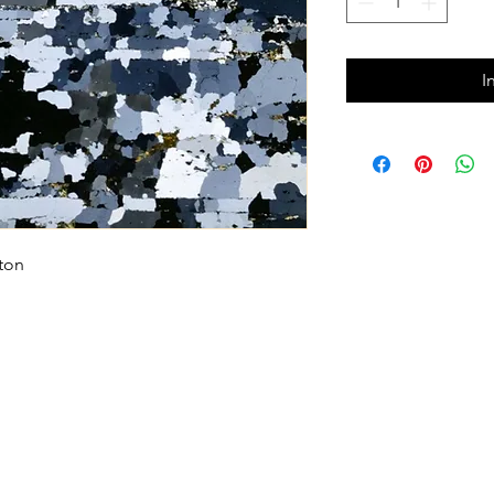
I
rton