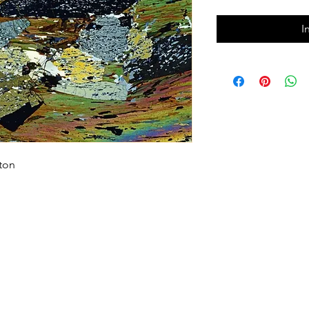
I
rton