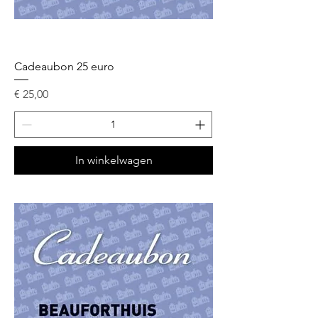
Cadeaubon 25 euro
Prijs
€ 25,00
In winkelwagen