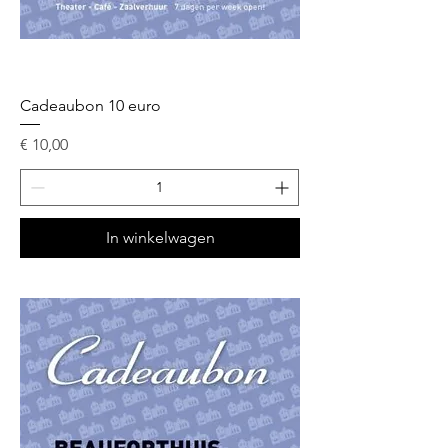
Cadeaubon 10 euro
Prijs
€ 10,00
In winkelwagen