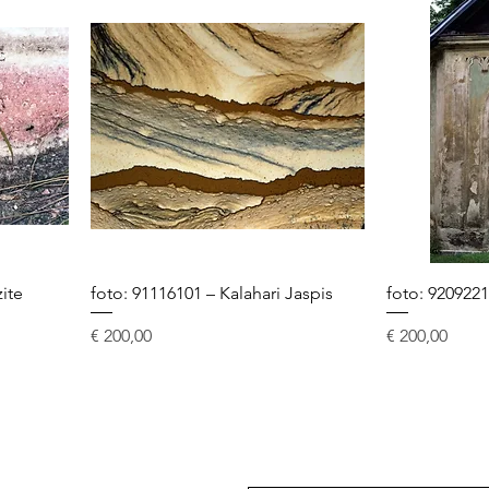
zite
foto: 91116101 – Kalahari Jaspis
foto: 9209221
Prijs
Prijs
€ 200,00
€ 200,00