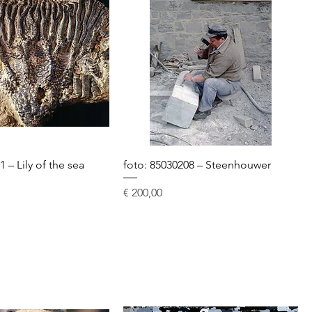
1 – Lily of the sea
foto: 85030208 – Steenhouwer
Prijs
€ 200,00