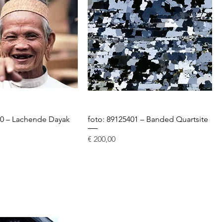
20 – Lachende Dayak
foto: 89125401 – Banded Quartsite
Prijs
€ 200,00