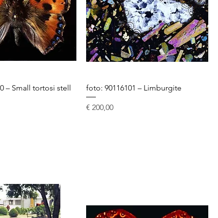
 – Small tortosi stell
foto: 90116101 – Limburgite
Prijs
€ 200,00