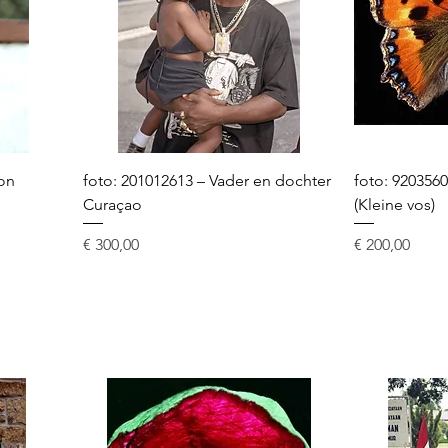
ion
foto: 201012613 – Vader en dochter
foto: 92035600
Curaçao
(Kleine vos)
Prijs
Prijs
€ 300,00
€ 200,00