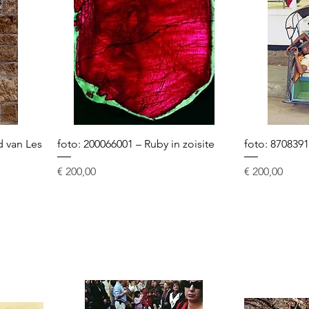
d van Les
foto: 200066001 – Ruby in zoisite
foto: 8708391
Prijs
Prijs
€ 200,00
€ 200,00