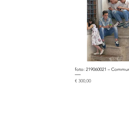
foto: 219060021 – Commun
Prijs
€ 300,00