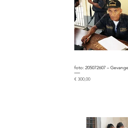
foto: 205072607 – Gevange
Prijs
€ 300,00