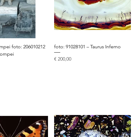
mpei foto: 206010212
foto: 91028101 – Taurus Inferno
Pompei
Prijs
€ 200,00