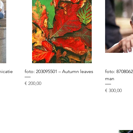
icatie
foto: 203095501 – Autumn leaves
foto: 870806
man
Prijs
€ 200,00
Prijs
€ 300,00