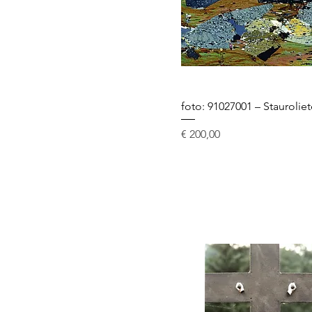
foto: 91027001 – Staurolie
Prijs
€ 200,00