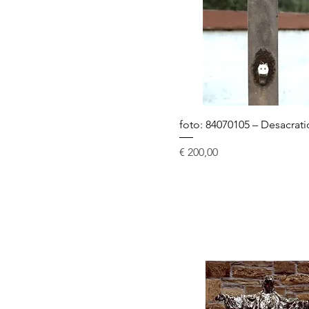
foto: 84070105 – Desacrat
Prijs
€ 200,00