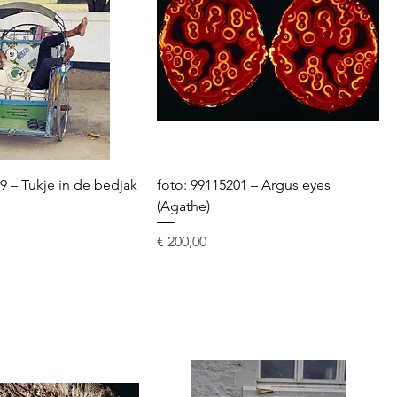
9 – Tukje in de bedjak
foto: 99115201 – Argus eyes
(Agathe)
Prijs
€ 200,00