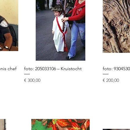
nis chef
foto: 205033106 – Kruistocht
foto: 9304530
Prijs
Prijs
€ 300,00
€ 200,00