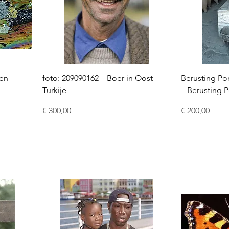
ten
foto: 209090162 – Boer in Oost
Berusting Po
Turkije
– Berusting 
Prijs
Prijs
€ 300,00
€ 200,00