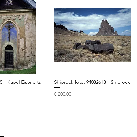
5 – Kapel Eisenertz
Shiprock foto: 94082618 – Shiprock
Prijs
€ 200,00