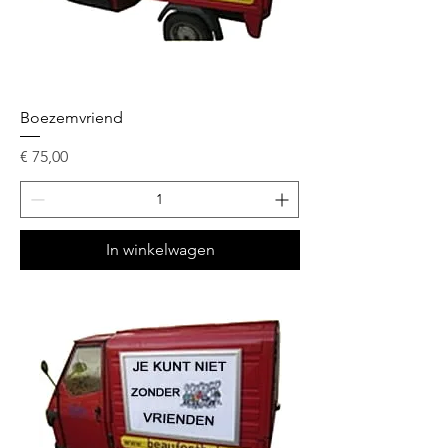
Boezemvriend
Prijs
€ 75,00
In winkelwagen