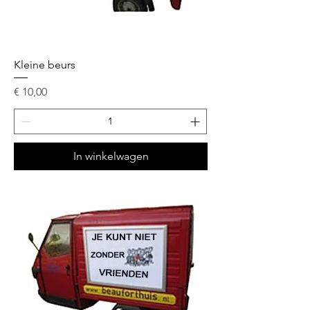
Kleine beurs
Prijs
€ 10,00
In winkelwagen