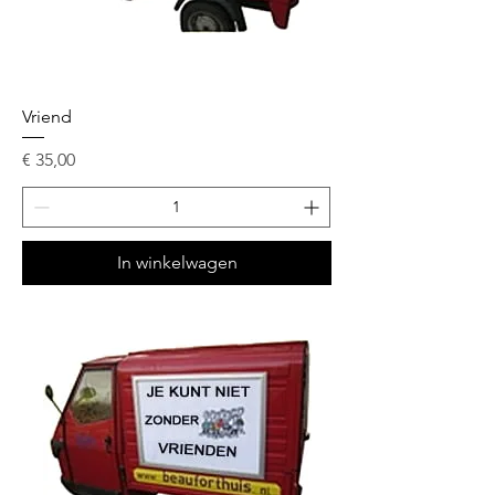
Vriend
Prijs
€ 35,00
In winkelwagen