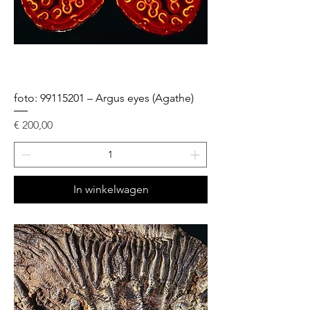
foto: 99115201 – Argus eyes (Agathe)
Prijs
€ 200,00
In winkelwagen