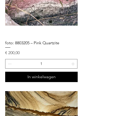
foto: 8803205 – Pink Quartzite
Prijs
€ 200,00
In winkelwagen