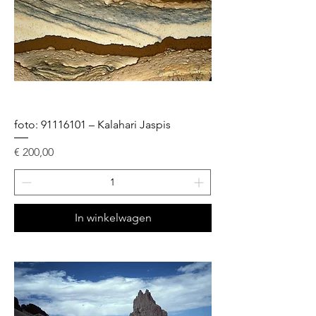
foto: 91116101 – Kalahari Jaspis
Prijs
€ 200,00
In winkelwagen