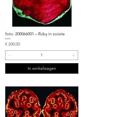
foto: 200066001 – Ruby in zoisite
Prijs
€ 200,00
In winkelwagen