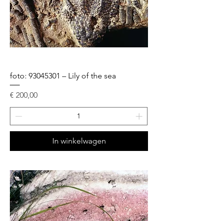
foto: 93045301 – Lily of the sea
Prijs
€ 200,00
In winkelwagen