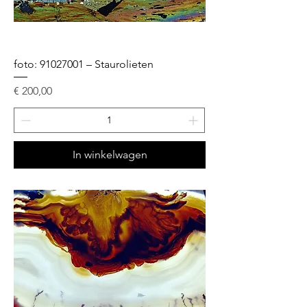
foto: 91027001 – Staurolieten
Prijs
€ 200,00
In winkelwagen