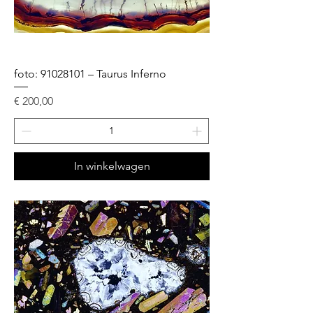
foto: 91028101 – Taurus Inferno
Prijs
€ 200,00
In winkelwagen