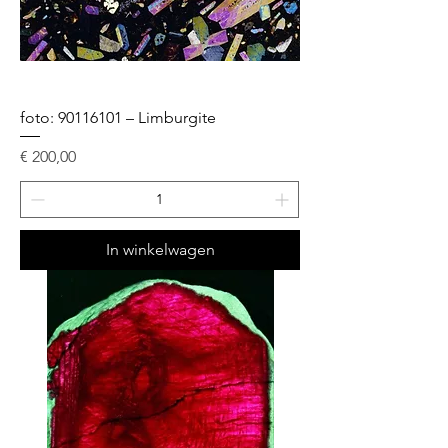
foto: 90116101 – Limburgite
Prijs
€ 200,00
In winkelwagen