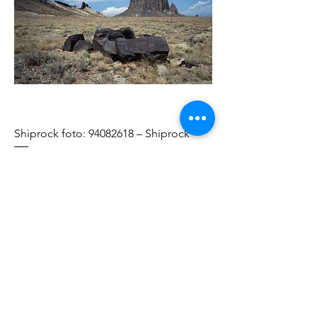
Shiprock foto: 94082618 – Shiprock
Prijs
€ 200,00
In winkelwagen